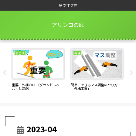
庭の作り方
アリンコの庭
その他
外構
重要！外構のGL（グランドレベ
簡単にできるマス調整のやり方！
バ
ル）と勾配
「外構工事」
2023-04