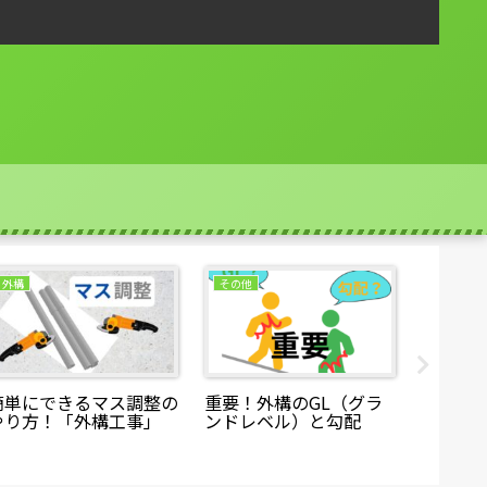
外構
その他
エクステ
簡単にできるマス調整の
重要！外構のGL（グラ
ドリル
やり方！「外構工事」
ンドレベル）と勾配