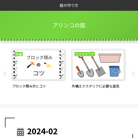
庭の作り方
アリンコの庭
外構
エクステリア
Yに
ブロック積み方とコツ
外構エクステリアに必要な道具
重要
ル
2024-02