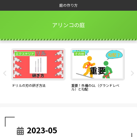
庭の作り方
アリンコの庭
エクステリア
その他
ドリルの刃の研ぎ方法
重要！外構のGL（グランドレベ
ブ
ル）と勾配
2023-05