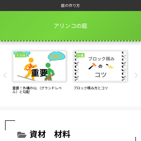
庭の作り方
アリンコの庭
その他
外構
重要！外構のGL（グランドレベ
ブロック積み方とコツ
生
ル）と勾配
配
資材 材料