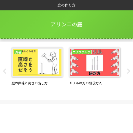
庭の作り方
アリンコの庭
外構
エクステリア
方
庭の直線と高さの出し方
ドリルの刃の研ぎ方法
生
配