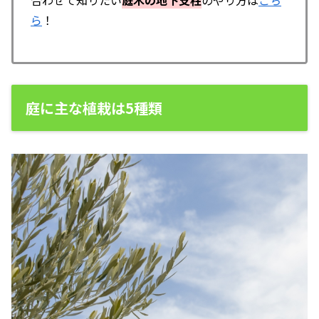
合わせて知りたい
庭木の地下支柱
のやり方は
こち
ら
！
庭に主な植栽は5種類