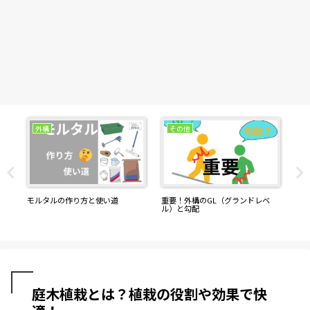
外構
その他
？
モルタルの作り方と使い道
重要！外構のGL（グランドレベ
空
ル）と勾配
庭木植栽とは？植栽の役割や効果で快