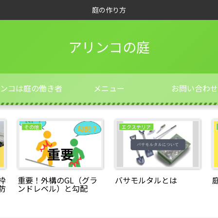
庭の作り方
アリンコの庭
ンコは庭の働き者
メニュー
お問い合わせ
その他
エクステリア
枠
重要！外構のGL（グラ
バサモルタルとは
防
ンドレベル）と勾配