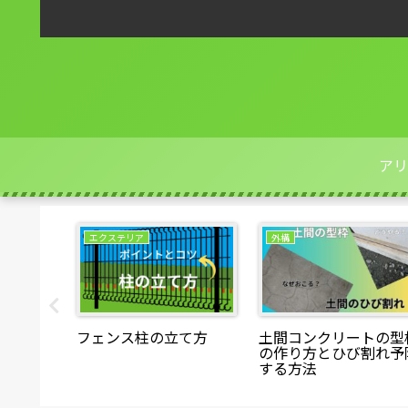
アリ
エクステリア
外構
の配筋に
フェンス柱の立て方
土間コンクリートの型
の作り方とひび割れ予
する方法