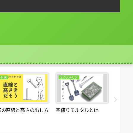
外構
エクステリア
エクステ
庭の直線と高さの出し方
空練りモルタルとは
生コン
なもの
生期間