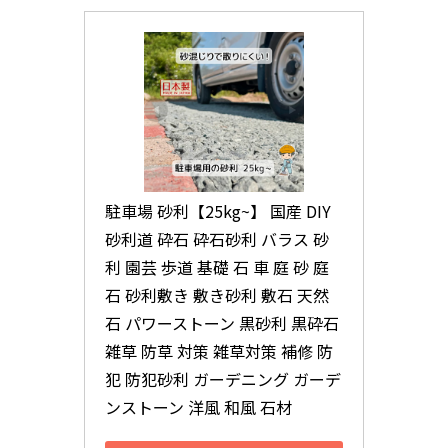
駐車場 砂利【25kg~】 国産 DIY 
砂利道 砕石 砕石砂利 バラス 砂
利 園芸 歩道 基礎 石 車 庭 砂 庭
石 砂利敷き 敷き砂利 敷石 天然
石 パワーストーン 黒砂利 黒砕石 
雑草 防草 対策 雑草対策 補修 防
犯 防犯砂利 ガーデニング ガーデ
ンストーン 洋風 和風 石材