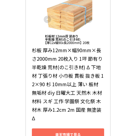
杉板 厚み12mm×幅90mm×長
さ2000mm 20枚入り 1坪 節有り 
半乾燥 荒材(のこ引き材) Δ 下地
材 丁張り材 小巾板 貫板 抜き板 1
2×90 杉 10mm以上 薄い 板材 
無垢材 diy 日曜大工 天然木 木材 
材料 スギ 工作 学園祭 文化祭 木 
材木 厚み1.2cm 2m 国産 無塗装
Δ
楽天市場で見る