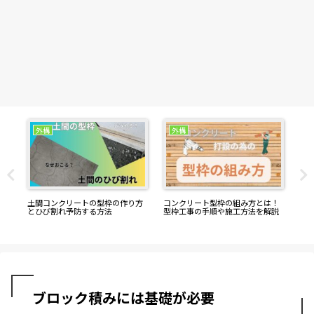
外構
外構
工
土間コンクリートの型枠の作り方
コンクリート型枠の組み方とは！
石
とひび割れ予防する方法
型枠工事の手順や施工方法を解説
チ
ブロック積みには基礎が必要