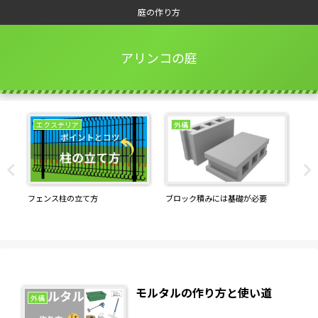
庭の作り方
アリンコの庭
エクステリア
外構
！
フェンス柱の立て方
ブロック積みには基礎が必要
庭
モルタルの作り方と使い道
外構